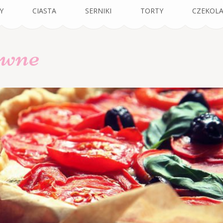
sta
Y
CIASTA
SERNIKI
TORTY
CZEKOL
ywne