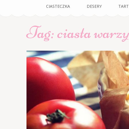
Przepisy Na Cia
przepisy na pyszne ciasta, ciasteczka, babki, babeczki
CIASTECZKA
DESERY
TART
Tag:
ciasta warz