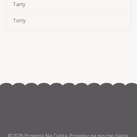
Tarty
Torty
©2026
Przepisy Na Ciasta
. Przepisy na pyszne ciasta,